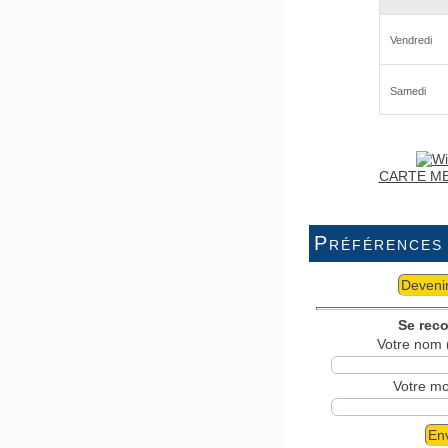
CARTE M
Préférences
Deveni
Se reco
Votre nom 
Votre mo
En