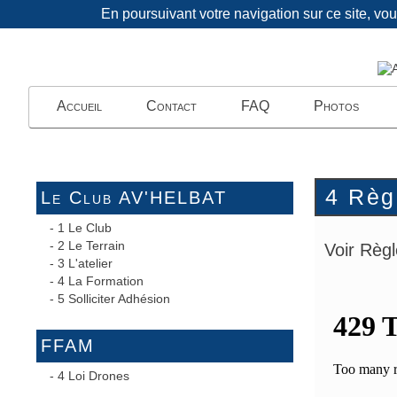
En poursuivant votre navigation sur ce site, vo
Accueil
Contact
FAQ
Photos
4 Règ
Le Club AV'HELBAT
-
1 Le Club
-
2 Le Terrain
Voir Règ
-
3 L'atelier
-
4 La Formation
-
5 Solliciter Adhésion
FFAM
-
4 Loi Drones