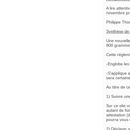
A lire attent
novembre pr
Philippe Tho
Synthèse de 
Une nouvelle
800 grammes (
Cette réglem
-Englobe les
-S'applique 
sera certain
Au titre de c
1) Suivre un
Sur ce site v
autant de fo
attestation (
pourra vous 
2) Déclarer 