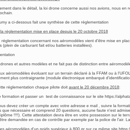
ivement dans le détail, la loi drone concerne aussi nos avions, nous en
ochain.
umy a ci-dessous fait une synthèse de cette règlementation
la réglementation mise en place depuis le 20 octobre 2018
 réglementation concernant nos aéromodèles vient d'être mise en pla
plein de carburant fait et/ou batteries installées).
entation
 drones et autres modèles et ne fait pas de distinction entre aéromodèl
aux aéromodèles évoluant sur un terrain déclaré à la FFAM ou à l'UFOLE
ement plus contraignante (module électronique embarqué d'identificati
ette réglementation chaque pilote doit
avant le 20 décembre 2018
:
e formation et passer un test de connaissance sur le site
https://alphat
ous devez créer un compte avec votre adresse e mail , suivre la formati
is que nécessaire et comprend 20 questions, aucune faute n'est admise) 
diplôme !!!!). Cette attestation devra être en votre possession sur le te
être demandée en cas de contrôle par exemple par la police de l'air. La
ses aéromodèles d'un poids supérieur à 800 gr sur ce même site
https: