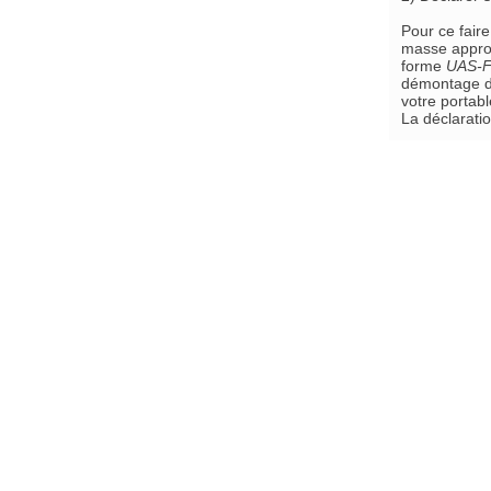
Pour ce faire
masse approxi
forme
UAS-
démontage de 
votre portab
La déclaratio
Les différent
http://fichier
Remarque im
membres de l
Date de créat
Catégorie :
FF
Page lue
1390
Vous êtes ici :
Accueil
»
4 Loi Drones