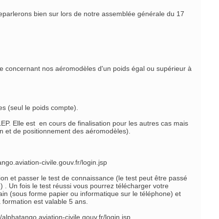
 reparlerons bien sur lors de notre assemblée générale du 17
ce concernant nos aéromodèles d'un poids égal ou supérieur à
es (seul le poids compte).
P. Elle est en cours de finalisation pour les autres cas mais
on et de positionnement des aéromodèles).
ango.aviation-
civile.gouv.fr/login.jsp
on et passer le test de connaissance (le test peut être passé
. Un fois le test réussi vous pourrez télécharger votre
rrain (sous forme papier ou informatique sur le téléphone) et
 formation est valable 5 ans.
//alphatango.aviation-
civile.gouv.fr/login.jsp