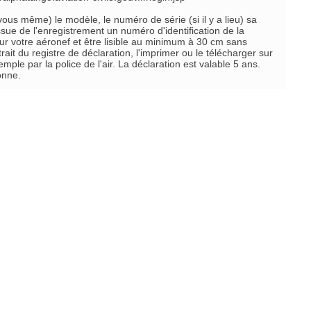
 vous même) le modèle, le numéro de série (si il y a lieu) sa
ssue de l'enregistrement un numéro d'identification de la
r votre aéronef et être lisible au minimum à 30 cm sans
ait du registre de déclaration, l'imprimer ou le télécharger sur
e par la police de l'air. La déclaration est valable 5 ans.
onne.
 de l'application de cette réglementation par les
esponsabilité des pilotes d'aéronefs.
Prévisualiser...
Imprimer...