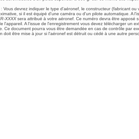
 : Vous devrez indiquer le type d'aéronef, le constructeur (fabricant ou
mative, si il est équipé d'une caméra ou d'un pilote automatique. A l'i
FR-XXXX
sera attribué à votre aéronef. Ce numéro devra être apposé su
l'appareil. A l'issue de l'enregistrement vous devez télécharger un extr
le. Ce document pourra vous être demandée en cas de contrôle par exempl
n doit être mise à jour si l'aéronef est détruit ou cédé à une autre pers
es procédures sont aussi décrites ici:
s.ffam.asso.fr/
documents/FFAM-tutoriel-
enregistrement-formation.pdf
portante: Les dirigeants de club ne sont aucunement responsables
eur club. L'application de cette réglementation est de la seule r
ion :
18/10/2020 - 09:08
AM -
 fois